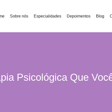
me
Sobre nós
Especialidades
Depoimentos
Blog
C
apia Psicológica Que Voc